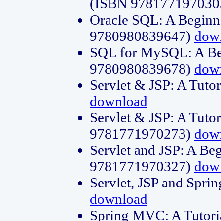
(ISBN 978177197030
Oracle SQL: A Beginne
9780980839647)
dow
SQL for MySQL: A Beg
9780980839678)
dow
Servlet & JSP: A Tut
download
Servlet & JSP: A Tuto
9781771970273)
dow
Servlet and JSP: A Beg
9781771970327)
dow
Servlet, JSP and Sp
download
Spring MVC: A Tutor