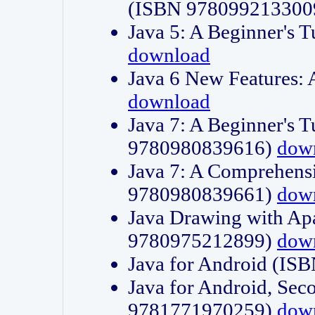
(ISBN 978099213300
Java 5: A Beginner's 
download
Java 6 New Features:
download
Java 7: A Beginner's T
9780980839616)
dow
Java 7: A Comprehensi
9780980839661)
dow
Java Drawing with Apa
9780975212899)
dow
Java for Android (I
Java for Android, Sec
9781771970259)
dow