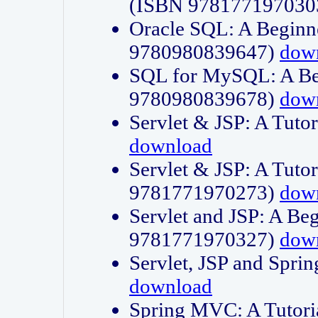
(ISBN 978177197030
Oracle SQL: A Beginne
9780980839647)
dow
SQL for MySQL: A Beg
9780980839678)
dow
Servlet & JSP: A Tut
download
Servlet & JSP: A Tuto
9781771970273)
dow
Servlet and JSP: A Beg
9781771970327)
dow
Servlet, JSP and Sp
download
Spring MVC: A Tutor